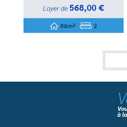
568,00 €
Loyer de
86m²
2
V
Vou
à l