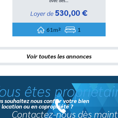
avec des...
530,00 €
Loyer de
61m²
1
Voir toutes les annonces
ous êtes propriétai
s souhaitez nous confier votre bien
a location ou en copropriété ?
Contactez-nous dès maint