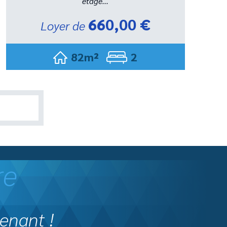
étage...
660,00 €
Loyer de
82m²
2
re
enant !