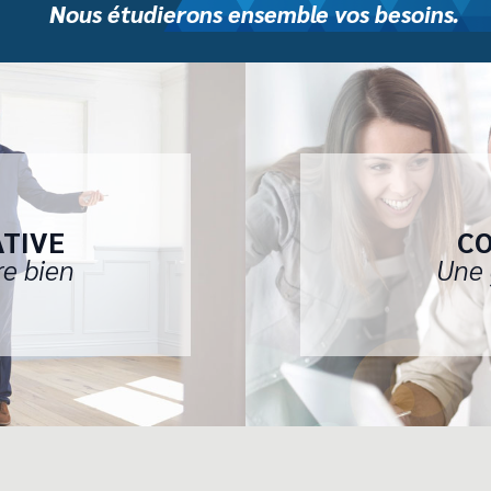
Nous étudierons ensemble vos besoins.
ATIVE
CO
re bien
Une 