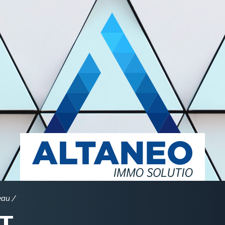
eau
T