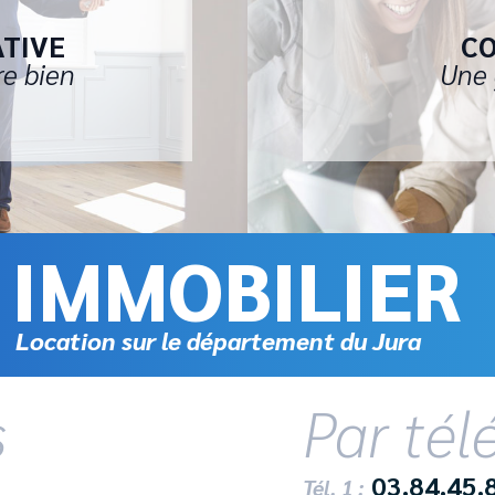
ATIVE
CO
re bien
Une 
IMMOBILIER
Location sur le département du Jura
s
Par té
03.84.45.
Tél. 1 :