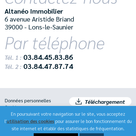
Altanéo Immobilier
6 avenue Aristide Briand
39000 - Lons-le-Saunier
Par téléphone
03.84.45.83.86
Tél. 1 :
03.84.47.87.74
Tél. 2 :
Données personnelles
Téléchargement
Cookies
Mentions légales
En poursuivant votre navigation sur le site, vous acceptez
Espace recrutement
Plan de site
l'
utilisation des cookies
pour assurer le bon fonctionnement du
Publigo 2019
site internet et établir des statistiques de fréquentation.