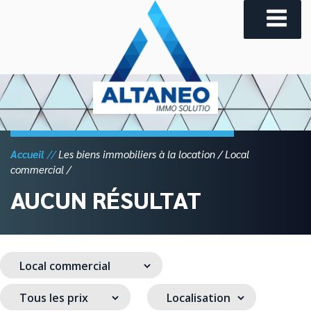
Skip
to
content
Accueil
Les biens immobiliers à la location
Local
commercial
AUCUN RÉSULTAT