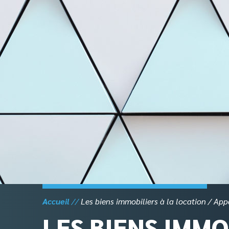
Skip
to
content
Accueil
Les biens immobiliers à la location
Appa
LES BIENS IMMO