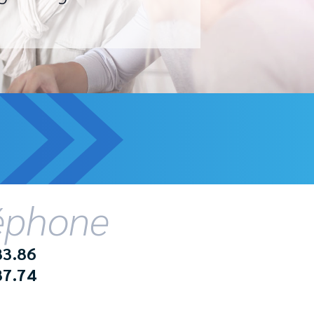
léphone
83.86
87.74