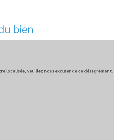
du bien
être localisée, veuillez nous excuser de ce désagrément.