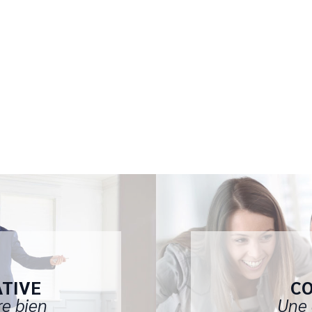
ATIVE
CO
re bien
Une 