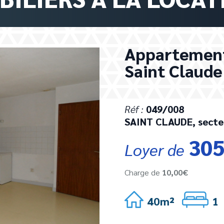
Appartement 
Saint Claude
Réf :
049/008
SAINT CLAUDE, sect
305
Loyer de
Charge de
10,00€
40m²
1