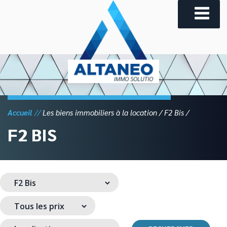
Skip
to
content
Accueil
Les biens immobiliers à la location
F2 Bis
F2 BIS