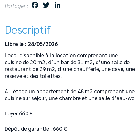
F
T
L
Partager :
a
w
i
c
i
n
Descriptif
e
t
k
b
t
e
Libre le : 28/05/2026
o
e
d
Local disponible à la location comprenant une
o
r
I
cuisine de 20 m2, d’un bar de 31 m2, d’une salle de
k
n
restaurant de 39 m2, d’une chaufferie, une cave, une
réserve et des toilettes.
A l’étage un appartement de 48 m2 comprenant une
cuisine sur séjour, une chambre et une salle d’eau-wc
Loyer 660 €
Dépôt de garantie : 660 €