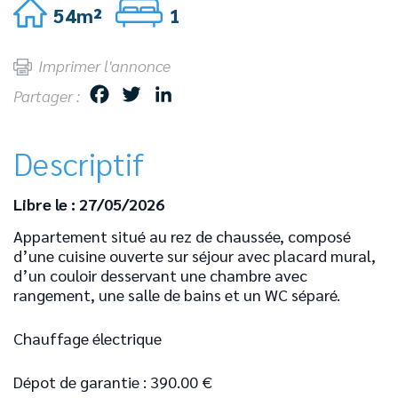
54m²
1
Imprimer l'annonce
F
T
L
Partager :
a
w
i
c
i
n
Descriptif
e
t
k
b
t
e
Libre le : 27/05/2026
o
e
d
Appartement situé au rez de chaussée, composé
o
r
I
d’une cuisine ouverte sur séjour avec placard mural,
k
n
d’un couloir desservant une chambre avec
rangement, une salle de bains et un WC séparé.
Chauffage électrique
Dépot de garantie : 390.00 €