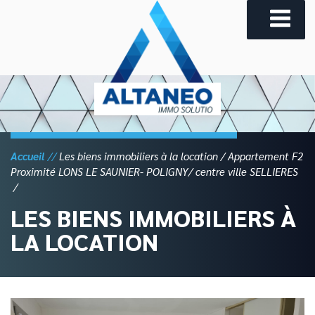
Skip
to
content
Accueil
Les biens immobiliers à la location
Appartement F2
Proximité LONS LE SAUNIER- POLIGNY/ centre ville SELLIERES
LES BIENS IMMOBILIERS À
LA LOCATION