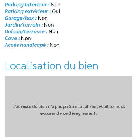
Parking interieur :
Non
Parking extérieur :
Oui
Garage/box :
Non
Jardin/terrain :
Non
Balcon/terrasse :
Non
Cave :
Non
Accès handicapé :
Non
Localisation du bien
L'adresse du bien n'a pas pu être localisée, veuillez nous
excuser de ce désagrément.