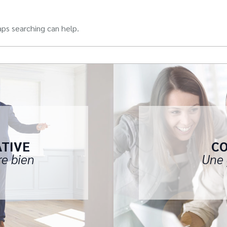
aps searching can help.
ATIVE
CO
re bien
Une 