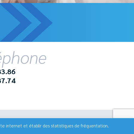
léphone
83.86
87.74
chargement
Espace recrutement
e internet et établir des statistiques de fréquentation.