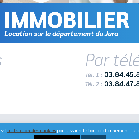
IMMOBILIER
Location sur le département du Jura
s
Par té
03.84.45.
Tél. 1 :
03.84.47.
Tél. 2 :
Plan de site
Publigo 2019
Télé
z l'
utilisation des cookies
pour assurer le bon fonctionnement du sit